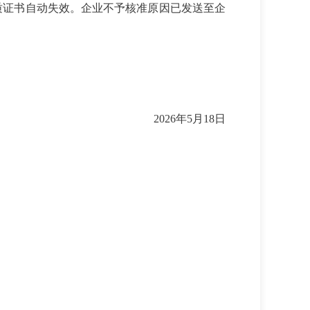
质证书自动失效
。企业不予核准原因已发送至企
202
6
年
5
月
18
日