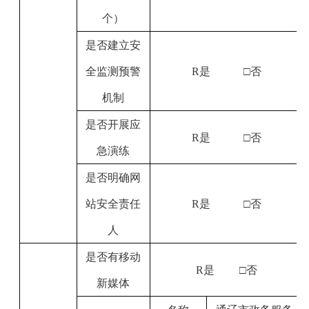
个）
是否建立安
全监测预警
R
是
□否
机制
是否开展应
R
是
□否
急演练
是否明确网
站安全责任
R
是
□
否
人
是否有移动
R
是
□否
新媒体