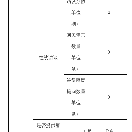
访谈期数
（单位：
4
期）
网民留言
数量
0
在线访谈
（单位：
条）
答复网民
提问数量
0
（单位：
条）
是否提供智
□是
R
否